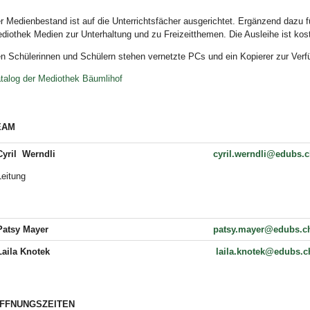
r Medienbestand ist auf die Unterrichtsfächer ausgerichtet. Ergänzend dazu f
diothek Medien zur Unterhaltung und zu Freizeitthemen. Die Ausleihe ist kos
n Schülerinnen und Schülern stehen vernetzte PCs und ein Kopierer zur Verf
talog der Mediothek Bäumlihof
EAM
Cyril Werndli
cyril.werndli@edubs.
Leitung
Patsy Mayer
patsy.mayer@edubs.c
Laila Knotek
laila.knotek@edubs.c
ÖFFNUNGSZEITEN