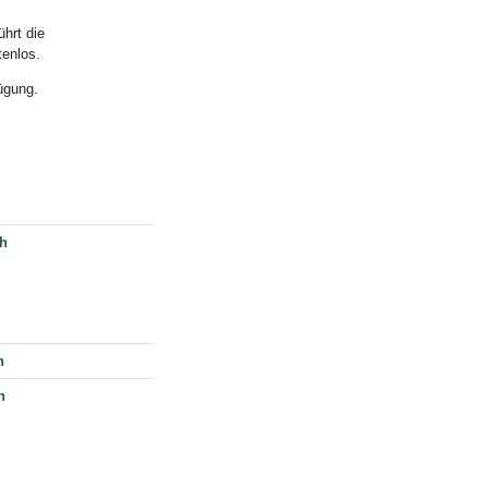
ührt die
tenlos.
ügung.
ch
h
h