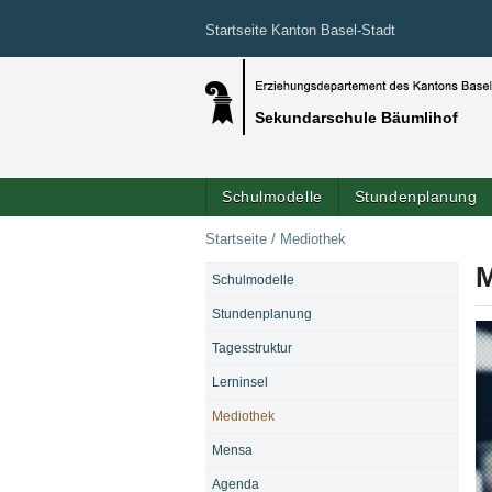
Startseite Kanton Basel-Stadt
Sekundarschule Bäumlihof
Schulmodelle
Stundenplanung
Startseite
/
Mediothek
M
Schulmodelle
NAVIGATION
Stundenplanung
Tagesstruktur
Lerninsel
Mediothek
Mensa
Agenda