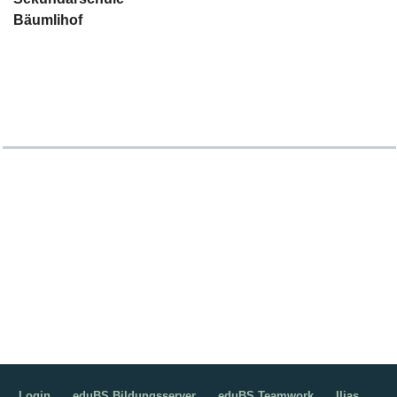
Bäumlihof
Login
eduBS Bildungsserver
eduBS Teamwork
Ilias