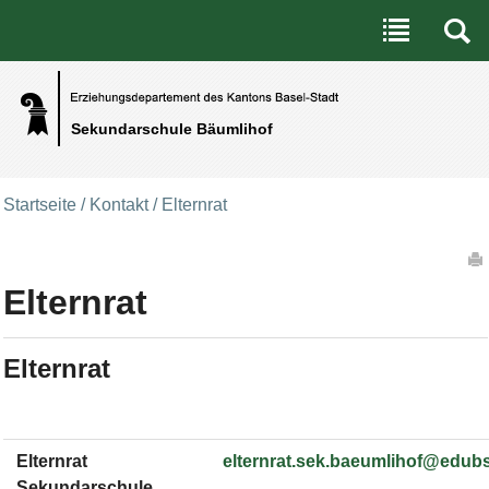
Benutzerspezifische Werkzeuge
Direkt zum Inhalt
|
Direkt zur Navigation
Sekundarschule Bäumlihof
Startseite
/
Kontakt
/
Elternrat
Artikelaktionen
Elternrat
Elternrat
Elternrat
elternrat.sek.baeumlihof@edub
Sekundarschule